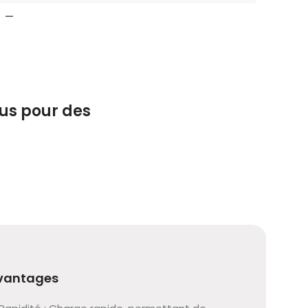
—
ous pour des
vantages