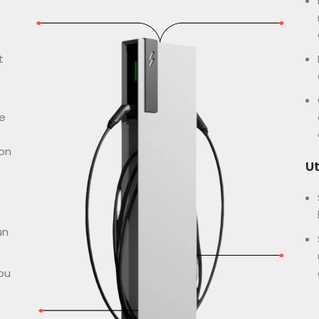
t
ce
ion
Ut
un
ou