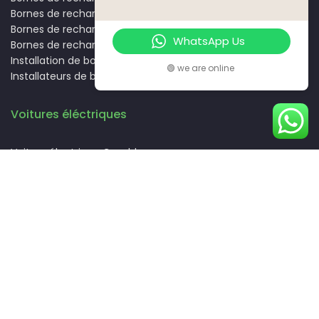
Bornes de recharge Tanger
Bornes de recharge Oujda
WhatsApp Us
Bornes de recharge Meknès
Installation de bornes de recharge
🟢 we are online
Installateurs de bornes de recharge
Voitures éléctriques
Voiture électrique Casablanca
Voiture électrique Rabat
Voiture électrique Marrakech
Voiture électrique Fès
Voiture électrique Agadir
Voiture électrique Tanger
Voiture électrique Oujda
Voiture électrique Meknès
Guides pratiques