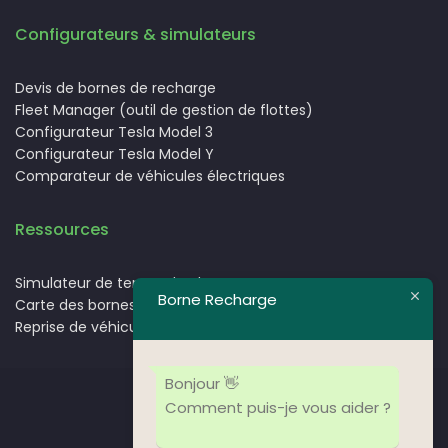
Configurateurs & simulateurs
Devis de bornes de recharge
Fleet Manager (outil de gestion de flottes)
Configurateur Tesla Model 3
Configurateur Tesla Model Y
Comparateur de véhicules électriques
Ressources
Simulateur de temps de charge.
Borne Recharge
Carte des bornes de recharge pour voitures électriques
Reprise de véhicules électriques
Bonjour 👋
Comment puis-je vous aider ?
Nos partenaires
Nos clients