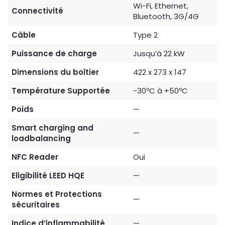
Wi-Fi, Ethernet,
Connectivité
Bluetooth, 3G/4G
Câble
Type 2
Puissance de charge
Jusqu’à 22 kW
Dimensions du boîtier
422 x 273 x 147
Température Supportée
-30ºC à +50ºC
Poids
—
Smart charging and
—
loadbalancing
NFC Reader
Oui
Eligibilité LEED HQE
—
Normes et Protections
—
sécuritaires
Indice d’inflammabilité
—