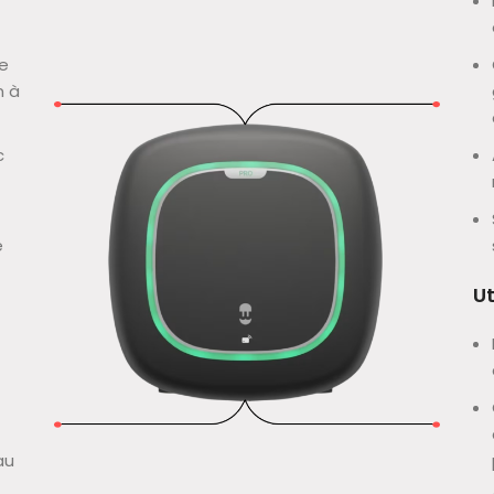
le
n à
c
é
Ut
au