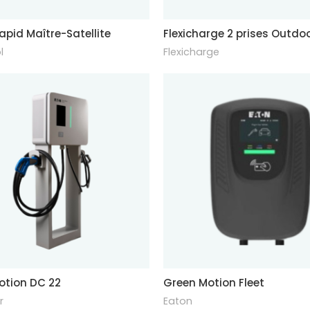
apid Maître-Satellite
Flexicharge 2 prises Outdo
l
Flexicharge
otion DC 22
Green Motion Fleet
r
Eaton