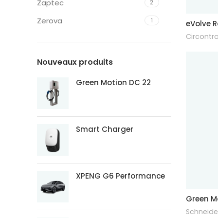
Zaptec
2
Zerova
1
eVolve R
Circontro
Nouveaux produits
Green Motion DC 22
Smart Charger
XPENG G6 Performance
Green M
Schneide