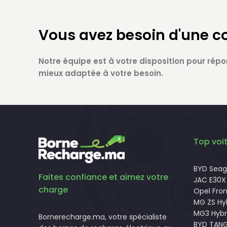
Vous avez besoin d'une c
Notre équipe est à votre disposition pour répo
mieux adaptée à votre besoin.
Top voit
BYD Seagu
Faites confiance et aimez votre
JAC E30X
charge
Opel Fron
MG ZS Hy
MG3 Hybr
Bornerecharge.ma, votre spécialiste
BYD TAN