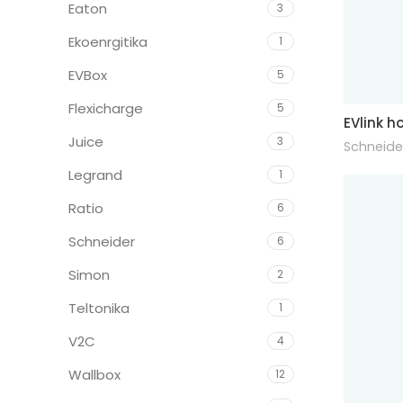
Eaton
3
Ekoenrgitika
1
EVBox
5
Flexicharge
5
EVlink 
Juice
3
Schneide
Legrand
1
Ratio
6
Schneider
6
Simon
2
Teltonika
1
V2C
4
Wallbox
12