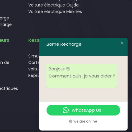
Voiture électrique Oujda
Voiture électrique Meknès
harge
charge
eurs
Ressources
Borne Recharge
Simulateur de temps de charge.
on de
Carte des bornes de recharge pour
Bonjour 👋
voitures électriques
Reprise de véhicules électriques
Comment puis-je vous aider ?
ectriques
WhatsApp Us
🟢 we are online