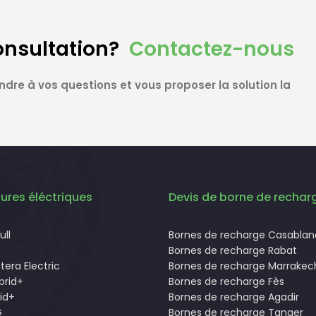
onsultation?
Contactez-nous
ndre à vos questions et vous proposer la solution la
ures éléctriques
Devis de borne de rechar
ll
Bornes de recharge Casabla
Bornes de recharge Rabat
tera Electric
Bornes de recharge Marrakec
brid+
Bornes de recharge Fès
id+
Bornes de recharge Agadir
G
Bornes de recharge Tanger