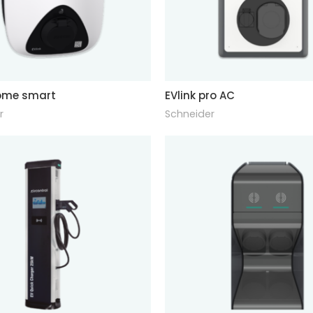
home smart
EVlink pro AC
r
Schneider