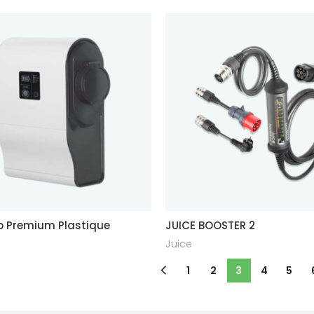
p Premium Plastique
JUICE BOOSTER 2
Juice
1
2
3
4
5