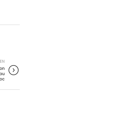
IEN
ion
 au
oc