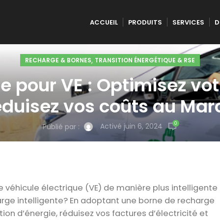
ACCUEIL
PRODUITS
SERVICES
D
,
RECHARGE & BORNES
TRANSITION ÉNERGÉTIQUE & RSE
te pour VE : Optimisez v
éduisez vos coûts au Mar
0
Activé juin 6, 2024
Publié par :
véhicule électrique (VE) de manière plus intelligente 
rge intelligente? En adoptant une borne de recharge
n d’énergie, réduisez vos factures d’électricité et