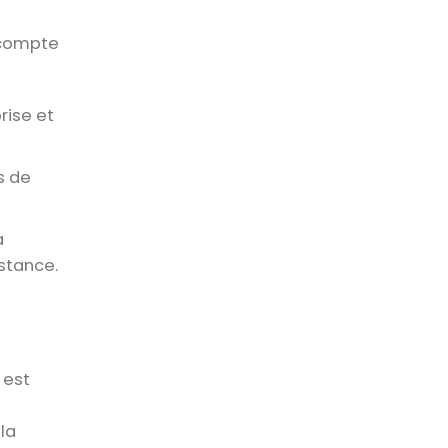
r compte
rise et
s de
a
stance.
 est
 la