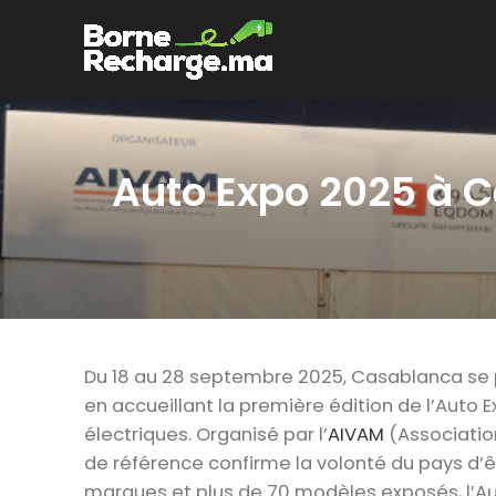
Auto Expo 2025 à Ca
Du 18 au 28 septembre 2025, Casablanca se 
en accueillant la première édition de l’Auto
électriques. Organisé par l’
AIVAM
(Associatio
de référence confirme la volonté du pays d’êt
marques et plus de 70 modèles exposés, l’Auto