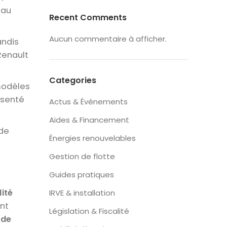
 au
Recent Comments
Aucun commentaire à afficher.
andis
Renault
Categories
modèles
ésenté
Actus & Événements
Aides & Financement
 de
Énergies renouvelables
Gestion de flotte
Guides pratiques
ité
IRVE & installation
ont
Législation & Fiscalité
 de