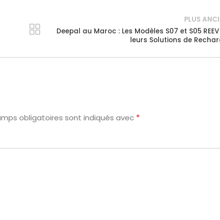
PLUS ANC
Deepal au Maroc : Les Modèles S07 et S05 REEV
leurs Solutions de Recha
*
amps obligatoires sont indiqués avec