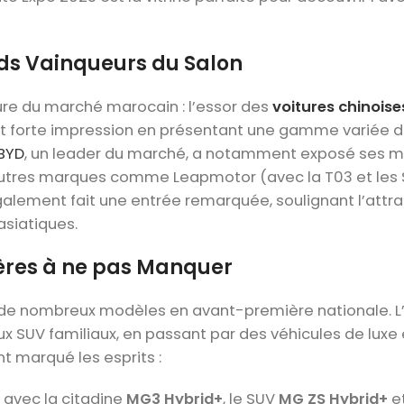
nds Vainqueurs du Salon
re du marché marocain : l’essor des
voitures chinoise
fait forte impression en présentant une gamme variée 
BYD
, un leader du marché, a notamment exposé ses 
autres marques comme Leapmotor (avec la T03 et les 
galement fait une entrée remarquée, soulignant l’attra
siatiques.
ères à ne pas Manquer
r de nombreux modèles en avant-première nationale. L’
ux SUV familiaux, en passant par des véhicules de luxe
nt marqué les esprits :
 avec la citadine
MG3 Hybrid+
, le SUV
MG ZS Hybrid+
et