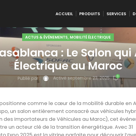
ACCUEIL
PRODUITS
SERVICES
D
,
ACTUS & ÉVÉNEMENTS
MOBILITÉ ÉLECTRIQUE
sablanca : Le Salon qui 
Électrique au Maroc
0
Activé septembre 23, 2025
Publié par :
positionne comme le cœur de la mobilité durable en A
 Expo, un salon entièrement consacré aux véhicules hybr
n des Importateurs de Véhicules au Maroc), cet évén
re un acteur clé de la transition énergétique. Avec 31
 Expo 2025 est la vitrine parfaite pour découvrir l’ave