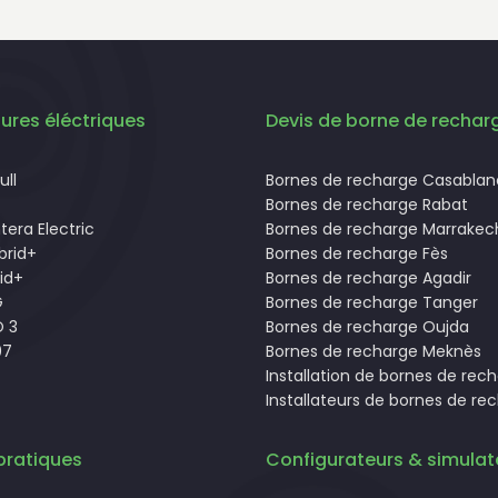
ures éléctriques
Devis de borne de rechar
ll
Bornes de recharge Casabla
Bornes de recharge Rabat
tera Electric
Bornes de recharge Marrakec
brid+
Bornes de recharge Fès
id+
Bornes de recharge Agadir
G
Bornes de recharge Tanger
 3
Bornes de recharge Oujda
07
Bornes de recharge Meknès
Installation de bornes de rec
Installateurs de bornes de re
pratiques
Configurateurs & simulat