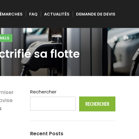
ÉMARCHES
FAQ
ACTUALITÉS
DEMANDE DE DEVIS
NELS
rifié sa flotte
Rechercher
rniser
ovise
RECHERCHER
s
Recent Posts