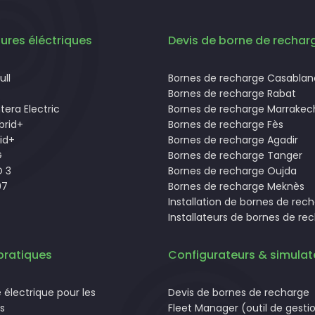
ures éléctriques
Devis de borne de rechar
ll
Bornes de recharge Casabla
Bornes de recharge Rabat
tera Electric
Bornes de recharge Marrakec
brid+
Bornes de recharge Fès
id+
Bornes de recharge Agadir
G
Bornes de recharge Tanger
 3
Bornes de recharge Oujda
07
Bornes de recharge Meknès
Installation de bornes de rec
Installateurs de bornes de re
pratiques
Configurateurs & simulat
e électrique pour les
Devis de bornes de recharge
s
Fleet Manager (outil de gesti