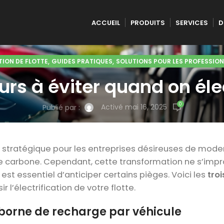
ACCUEIL
PRODUITS
SERVICES
D
,
,
ION DE FLOTTE
GUIDES PRATIQUES
SOLUTIONS POUR LES PROFESSION
urs à éviter quand on élect
0
Activé mai 16, 2025
Publié par :
ée stratégique pour les entreprises désireuses de mode
te carbone. Cependant, cette transformation ne s’impr
l est essentiel d’anticiper certains pièges. Voici les
troi
r l’électrification de votre flotte.
ne borne de recharge par véhicule