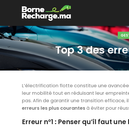
GEST
Top 3 des erre
L’électrification flotte constitue une avanc
leur mobilité tout en réduisant leur emprein
pas. Afin de garantir une transition efficace, i
erreurs les plus courantes
à éviter pour réussi
Erreur n°1 : Penser qu’il faut u