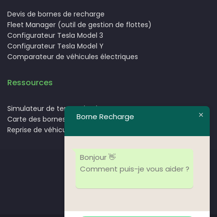
Devis de bornes de recharge
Fleet Manager (outil de gestion de flottes)
Configurateur Tesla Model 3
Configurateur Tesla Model Y
Comparateur de véhicules électriques
Ressources
Simulateur de temps de charge.
Borne Recharge
Carte des bornes de recharge pour voitures électriques
Reprise de véhicules électriques
Bonjour 👋
Comment puis-je vous aider ?
Nos partenaires
Nos clients