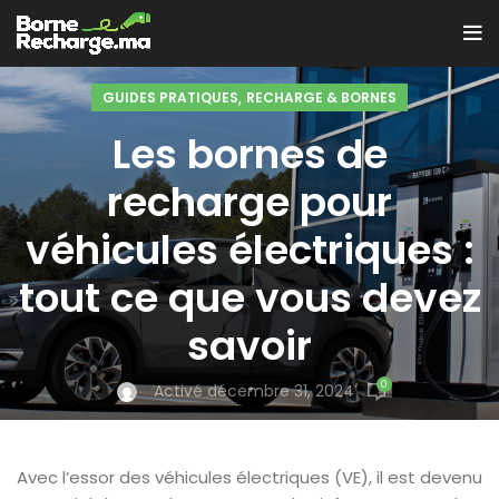
,
GUIDES PRATIQUES
RECHARGE & BORNES
Les bornes de
recharge pour
véhicules électriques :
tout ce que vous devez
savoir
0
Activé décembre 31, 2024
Avec l’essor des véhicules électriques (VE), il est devenu