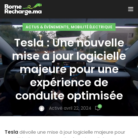
,
ACTUS & ÉVÉNEMENTS
MOBILITÉ ÉLECTRIQUE
Tesla : Une nouvelle
mise à jour logicielle
majeure pour une
expérience de
conduite optimisée
0
Activé avril 22, 2024
Tesla
dévoile une mise à jour logicielle majeure pour