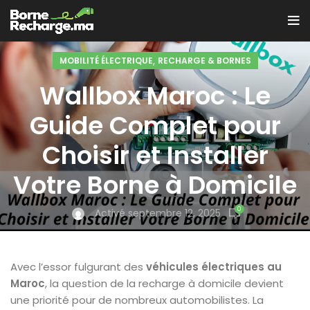
,
MOBILITÉ ÉLECTRIQUE
RECHARGE & BORNES
Wallbox Maroc : Le
Guide Complet pour
Choisir et Installer
Votre Borne à Domicile
0
Activé septembre 12, 2025
Avec l’essor fulgurant des
véhicules électriques au
Maroc
, la question de la recharge à domicile devient
une priorité pour de nombreux automobilistes. La