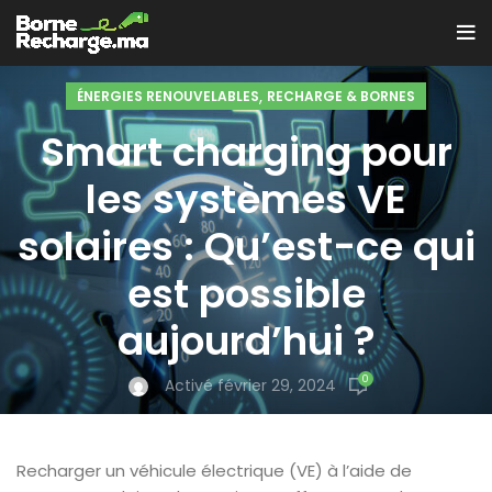
,
ÉNERGIES RENOUVELABLES
RECHARGE & BORNES
Smart charging pour
les systèmes VE
solaires : Qu’est-ce qui
est possible
aujourd’hui ?
0
Activé février 29, 2024
Recharger un véhicule électrique (VE) à l’aide de