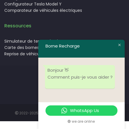
Configurateur Tesla Model Y
Comparateur de véhicules électriques
Ressources
Simulateur de temps de charge.
Borne Recharge
Carte des bornes de recharge pour voitures électriques
Reprise de véhicules électriques
Bonjour 👋
Comment puis-je vous aider ?
Nos partenaires
Nos clients
WhatsApp Us
2022-2025 -
Bornerecharge.ma
. Tous droits réservés.
🟢 we are online